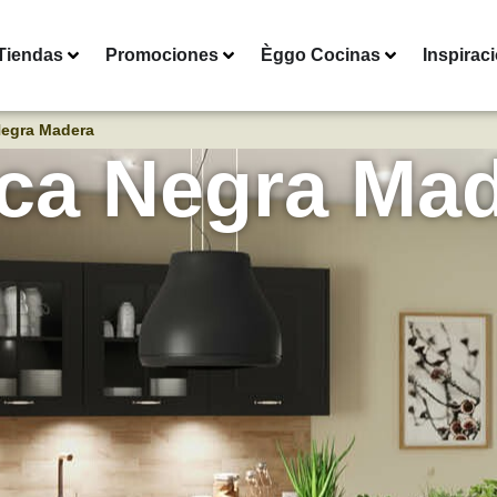
Tiendas
Promociones
Èggo Cocinas
Inspirac
Negra Madera
ica Negra Ma