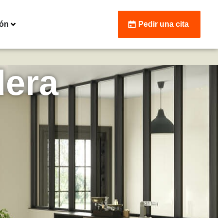
ión
Pedir una cita
dera