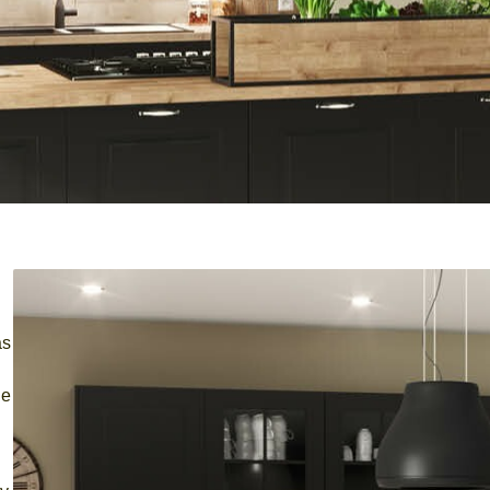
as
de