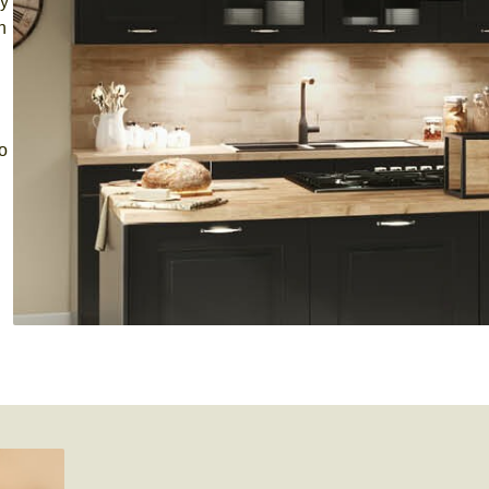
 y
n
lo