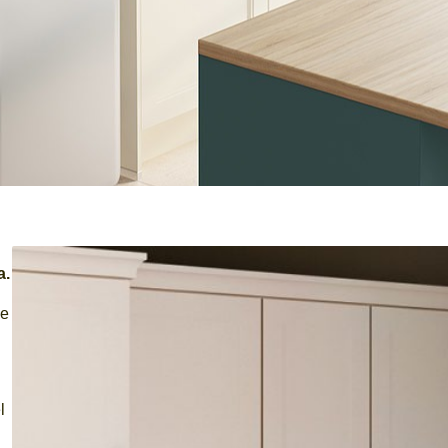
a.
ge
l