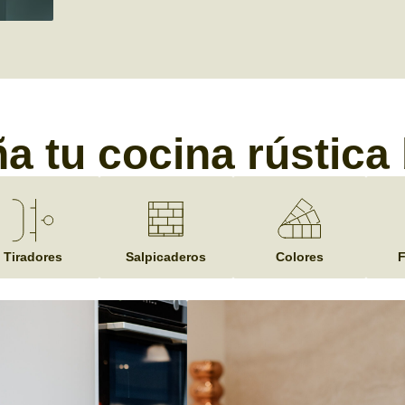
a tu cocina rústica
Tiradores
Salpicaderos
Colores
F