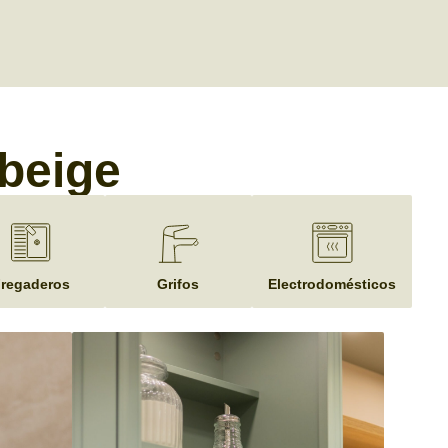
 beige
regaderos
Grifos
Electrodomésticos