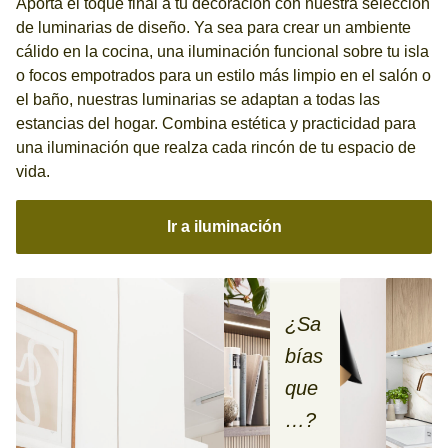
Aporta el toque final a tu decoración con nuestra selección
de luminarias de diseño. Ya sea para crear un ambiente
cálido en la cocina, una iluminación funcional sobre tu isla
o focos empotrados para un estilo más limpio en el salón o
el baño, nuestras luminarias se adaptan a todas las
estancias del hogar. Combina estética y practicidad para
una iluminación que realza cada rincón de tu espacio de
vida.
Ir a iluminación
¿Sa
bías
que
…?