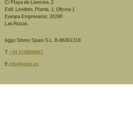
C/ Playa de Liencres, 2
Edif. Londres, Planta. 1, Oficina 1
Europa Empresarial. 28290
Las Rozas.
èggo Stores Spain S.L. B-86361318
T.
+34
910608943
E.
info@eggo.es