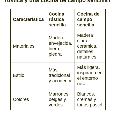
rústica
y una
cocina de campo sencilla?
Cocina
Cocina de
Característica
rústica
campo
sencilla
sencilla
Madera
Madera
clara,
envejecida,
Materiales
cerámica,
hierro,
detalles
piedra
naturales
Más ligera,
Más
inspirada en
Estilo
tradicional
el entorno
y acogedor
rural
Marrones,
Blancos,
Colores
beiges y
cremas y
verdes
tonos pastel