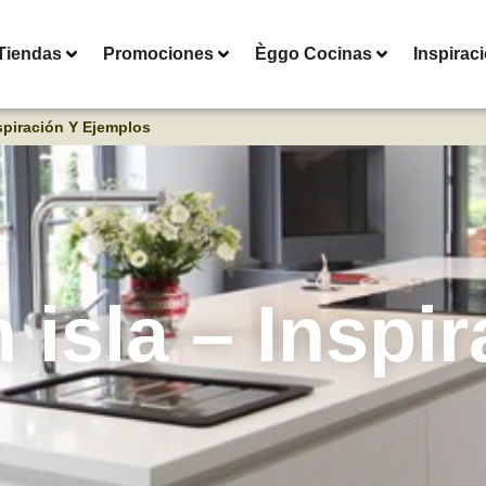
Tiendas
Promociones
Èggo Cocinas
Inspirac
spiración Y Ejemplos
isla – Inspir