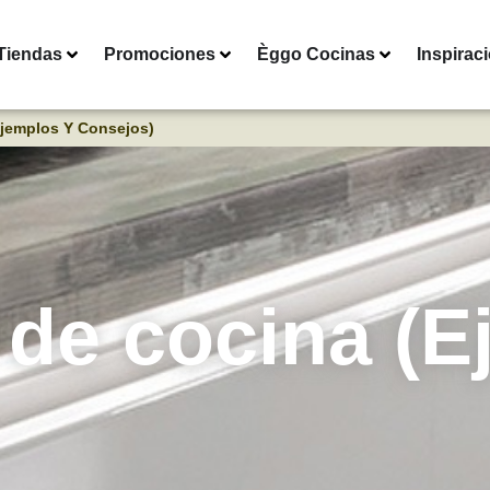
Tiendas
Promociones
Èggo Cocinas
Inspirac
Ejemplos Y Consejos)
 de cocina (E