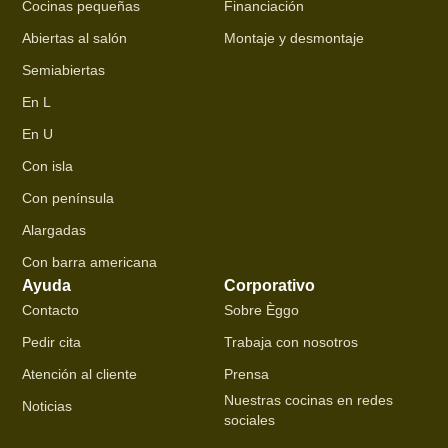
Cocinas pequeñas
Financiación
Abiertas al salón
Montaje y desmontaje
Semiabiertas
En L
En U
Con isla
Con península
Alargadas
Con barra americana
Ayuda
Corporativo
Contacto
Sobre Èggo
Pedir cita
Trabaja con nosotros
Atención al cliente
Prensa
Nuestras cocinas en redes
Noticias
sociales