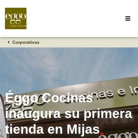
Corporativas
Éggo Cocinas
inaugura su primera
tienda en Mijas