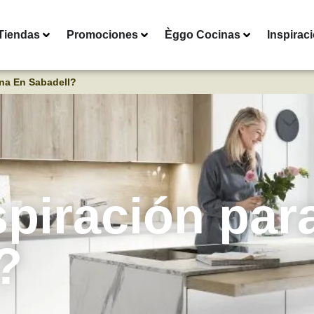
Tiendas
Promociones
Èggo Cocinas
Inspirac
na En Sabadell?
piración para
?