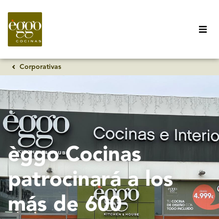
Corporativas
èggo Cocinas
patrocinará a los
más de 600