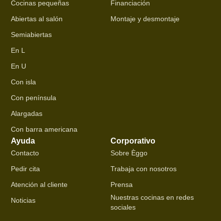
Cocinas pequeñas
Financiación
Abiertas al salón
Montaje y desmontaje
Semiabiertas
En L
En U
Con isla
Con península
Alargadas
Con barra americana
Ayuda
Corporativo
Contacto
Sobre Èggo
Pedir cita
Trabaja con nosotros
Atención al cliente
Prensa
Nuestras cocinas en redes
Noticias
sociales