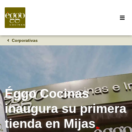
Corporativas
Éggo Cocinas
inaugura su primera
tienda en Mijas