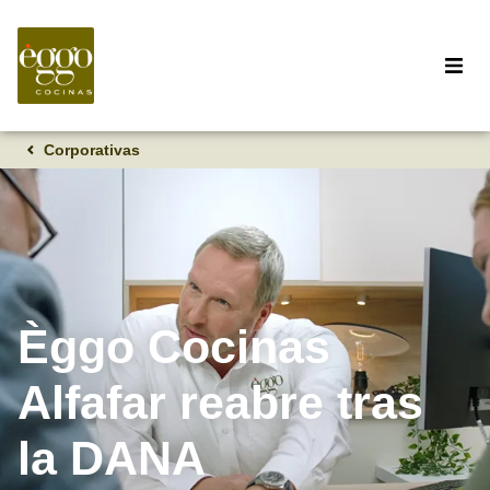
Corporativas
Èggo Cocinas
Alfafar reabre tras
la DANA