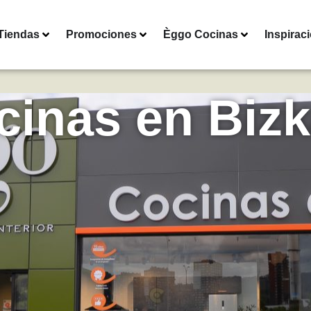
Tiendas
Promociones
Èggo Cocinas
Inspirac
cinas en Bizk