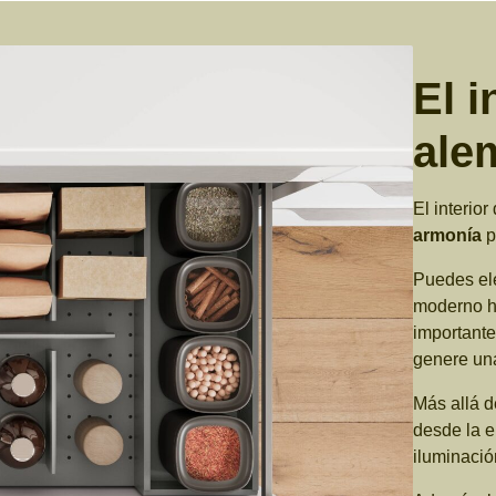
El i
ale
El interio
armonía
p
Puedes ele
moderno ha
importante 
genere u
Más allá de
desde la e
iluminación