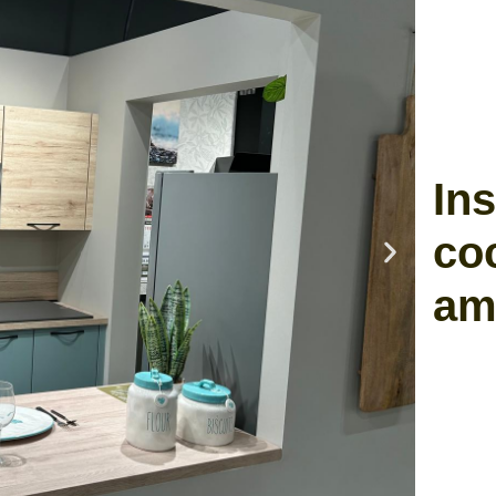
In
co
am