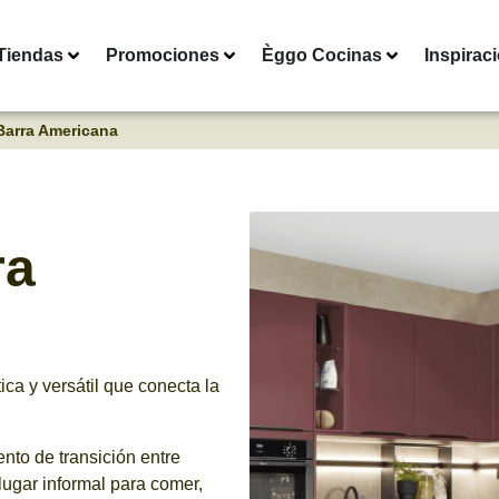
Tiendas
Promociones
Èggo Cocinas
Inspirac
Barra Americana
ra
ica y versátil que conecta la
to de transición entre
lugar informal para comer,